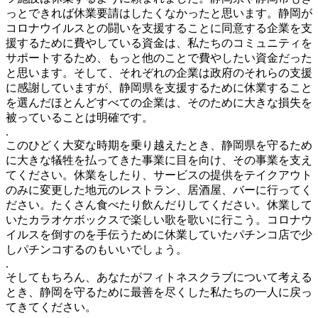
っとできれば休業要請はしたくなかったと思います。静岡が
コロナウイルスとの闘いを支援することに同意する企業を支
援するために費やしている資金は、私たちのコミュニティを
サポートするため、もっと他のことで費やしたい資金だった
と思います。そして、それぞれの企業は政府のそれらの支援
に感謝していますが、静岡県を支援するために休業すること
を選んだほとんどすべての企業は、そのために大きな損失を
被っていることは明確です。
.
このひどく大変な時期を乗り越えたとき、静岡県を守るため
に大きな犠牲を払ってきた事業に目を向け、その事業を支え
てください。休業をしたり、サービスの提供をテイクアウト
のみに変更した地元のレストラン、居酒屋、バーに行ってく
ださい。たくさん食べたり飲んだりしてください。休業して
いたカラオケボックスで楽しい歌を歌いに行こう。コロナウ
イルスを倒すのを手伝うために休業していたパチンコ店で少
しパチンコするのもいいでしょう。
.
そしてもちろん、あなたがフィトネスクラブについて考える
とき、静岡を守るために最善を尽くした私たちの一人に戻っ
てきてください。