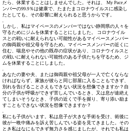
たら、休業することはしませんでした。それは、 My Paceメ
ンバーの99.9％は健康で、たまたまコロナウイルスに感染し
たとしても、その影響に耐えられると思うからです。
.
しかし、私はマイペースのメンバーではない静岡県の人々を
守るためにジムを休業することにしました。 コロナウイル
スとの戦いに耐えられない可能性があるマイペースメンバー
の御両親や祖父母を守るため。マイペースメンバーの近くに
住む、喘息やその他の既存の症状があり、コロナウイルスと
の戦いに耐えられない可能性のある子供たちを守るため、ジ
ムを休業することにしました。
.
あなたの妻や夫、または御両親や祖父母が一人で亡くならな
ければならず、家族が彼らと同じ部屋に入ることもできず、
別れを告げることさえもできない状況を想像できますか？自
分の子供が呼吸ができず苦しんでいるとき、又は息が途絶え
てしまいそうなとき、子供の近くで手を握り、寄り添い励ま
すこともできない状況を想像できますか？
.
私にも子供がいます。私は息子が大きな手術を受け、術後に
彼が一晩中痛みを訴え苦しんでいる姿を見てきました。その
とき私はなにもできず無力さを感じましたが、それでも私は