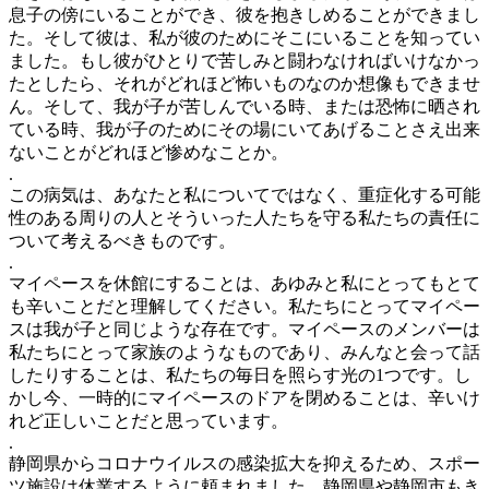
息子の傍にいることができ、彼を抱きしめることができまし
た。そして彼は、私が彼のためにそこにいることを知ってい
ました。もし彼がひとりで苦しみと闘わなければいけなかっ
たとしたら、それがどれほど怖いものなのか想像もできませ
ん。そして、我が子が苦しんでいる時、または恐怖に晒され
ている時、我が子のためにその場にいてあげることさえ出来
ないことがどれほど惨めなことか。
.
この病気は、あなたと私についてではなく、重症化する可能
性のある周りの人とそういった人たちを守る私たちの責任に
ついて考えるべきものです。
.
マイペースを休館にすることは、あゆみと私にとってもとて
も辛いことだと理解してください。私たちにとってマイペー
スは我が子と同じような存在です。マイペースのメンバーは
私たちにとって家族のようなものであり、みんなと会って話
したりすることは、私たちの毎日を照らす光の1つです。し
かし今、一時的にマイペースのドアを閉めることは、辛いけ
れど正しいことだと思っています。
.
静岡県からコロナウイルスの感染拡大を抑えるため、スポー
ツ施設は休業するように頼まれました。静岡県や静岡市もき