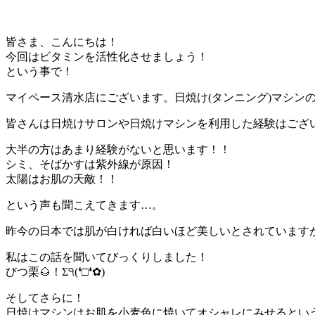
皆さま、こんにちは！
今回はビタミンを活性化させましょう！
という事で！
マイペース清水店にございます。日焼け(タンニング)マシン
皆さんは日焼けサロンや日焼けマシンを利用した経験はござ
大半の方はあまり経験がないと思います！！
シミ、そばかすは紫外線が原因！
太陽はお肌の天敵！！
という声も聞こえてきます…。
昨今の日本では肌が白ければ白いほど美しいとされています
私はこの話を聞いてびっくりしました！
びつ栗🌰！Σ੧(❛□❛✿)
そしてさらに！
日焼けマシンはお肌を小麦色に焼いてオシャレにみせるとい