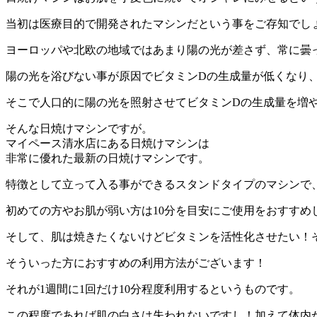
当初は医療目的で開発されたマシンだという事をご存知でしょう
ヨーロッパや北欧の地域ではあまり陽の光が差さず、常に曇
陽の光を浴びない事が原因でビタミンDの生成量が低くなり
そこで人口的に陽の光を照射させてビタミンDの生成量を増
そんな日焼けマシンですが。
マイペース清水店にある日焼けマシンは
非常に優れた最新の日焼けマシンです。
特徴として立って入る事ができるスタンドタイプのマシンで、
初めての方やお肌が弱い方は10分を目安にご使用をおすすめ
そして、肌は焼きたくないけどビタミンを活性化させたい！
そういった方におすすめの利用方法がございます！
それが1週間に1回だけ10分程度利用するというものです。
この程度であれば肌の白さは失われないですし！加えて体内