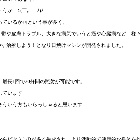
か！Σ(￣。￣ﾉ)ﾉ
っているか雨という事が多く。
、鬱や皮膚トラブル、大きな病気でいうと癌や心臓病など…様
やす治療しよう！となり日焼けマシンが開発されました。
最長1回で20分間の照射が可能です。
しています！
そういう方もいらっしゃると思います！
からビタミンDが多く生成され、より活動的で健康的な身体を