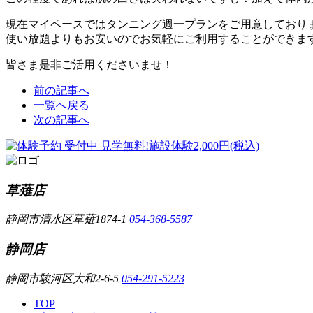
現在マイペースではタンニング週一プランをご用意しており
使い放題よりもお安いのでお気軽にご利用することができま
皆さま是非ご活用くださいませ！
前の記事へ
一覧へ戻る
次の記事へ
草薙店
静岡市清水区草薙1874-1
054-368-5587
静岡店
静岡市駿河区大和2-6-5
054-291-5223
TOP