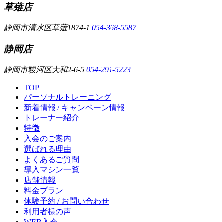
草薙店
静岡市清水区草薙1874-1
054-368-5587
静岡店
静岡市駿河区大和2-6-5
054-291-5223
TOP
パーソナルトレーニング
新着情報 / キャンペーン情報
トレーナー紹介
特徴
入会のご案内
選ばれる理由
よくあるご質問
導入マシン一覧
店舗情報
料金プラン
体験予約 / お問い合わせ
利用者様の声
WEB入会