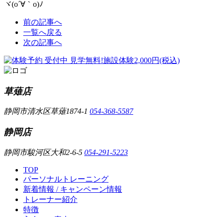
ヾ(o´∀｀o)ﾉ
前の記事へ
一覧へ戻る
次の記事へ
草薙店
静岡市清水区草薙1874-1
054-368-5587
静岡店
静岡市駿河区大和2-6-5
054-291-5223
TOP
パーソナルトレーニング
新着情報 / キャンペーン情報
トレーナー紹介
特徴