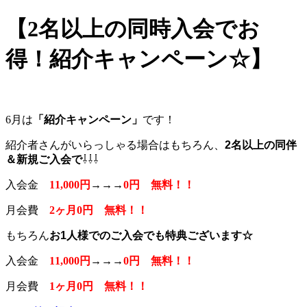
【2名以上の同時入会でお
得！紹介キャンペーン☆】
6月は
「紹介キャンペーン」
です！
紹介者さんがいらっしゃる場合はもちろん、
2名以上の同伴
＆新規ご入会で
⇩⇩⇩
入会金
11,000円
→→→
0円 無料！！
月会費
2ヶ月0円 無料！！
もちろん
お1
人様でのご入会でも特典ございます☆
入会金
11,000円
→→→
0円 無料！！
月会費
1ヶ月0円 無料！！