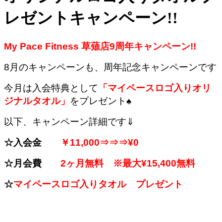
レゼントキャンペーン!!
My Pace Fitness 草薙店9周年キャンペーン!!
8月のキャンペーンも、周年記念キャンペーンです
今月は入会特典として
「マイペースロゴ入りオリ
ジナルタオル」
をプレゼント♠
以下、キャンペーン詳細です⇓
☆入会金
￥11,000⇒⇒⇒¥0
☆月会費
2ヶ月無料 ※最大¥15,400無料
☆
マイペースロゴ入りタオル プレゼント