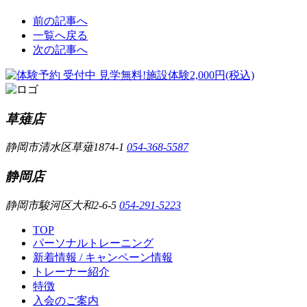
前の記事へ
一覧へ戻る
次の記事へ
草薙店
静岡市清水区草薙1874-1
054-368-5587
静岡店
静岡市駿河区大和2-6-5
054-291-5223
TOP
パーソナルトレーニング
新着情報 / キャンペーン情報
トレーナー紹介
特徴
入会のご案内