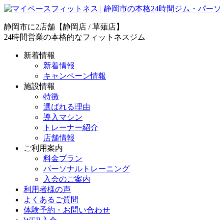
静岡市に2店舗【静岡店 / 草薙店】
24時間営業の本格的なフィットネスジム
新着情報
新着情報
キャンペーン情報
施設情報
特徴
選ばれる理由
導入マシン
トレーナー紹介
店舗情報
ご利用案内
料金プラン
パーソナルトレーニング
入会のご案内
利用者様の声
よくあるご質問
体験予約・お問い合わせ