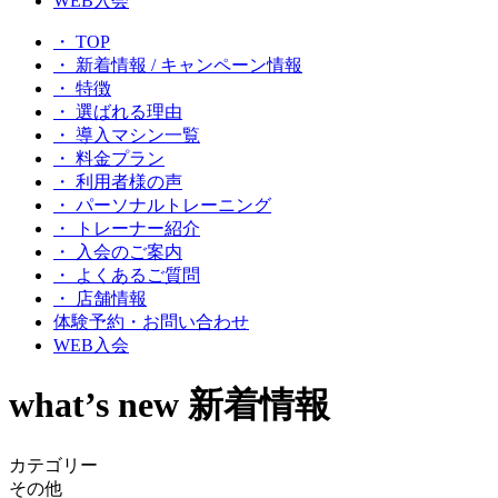
WEB入会
・ TOP
・ 新着情報 / キャンペーン情報
・ 特徴
・ 選ばれる理由
・ 導入マシン一覧
・ 料金プラン
・ 利用者様の声
・ パーソナルトレーニング
・ トレーナー紹介
・ 入会のご案内
・ よくあるご質問
・ 店舗情報
体験予約・お問い合わせ
WEB入会
what’s new
新着情報
カテゴリー
その他