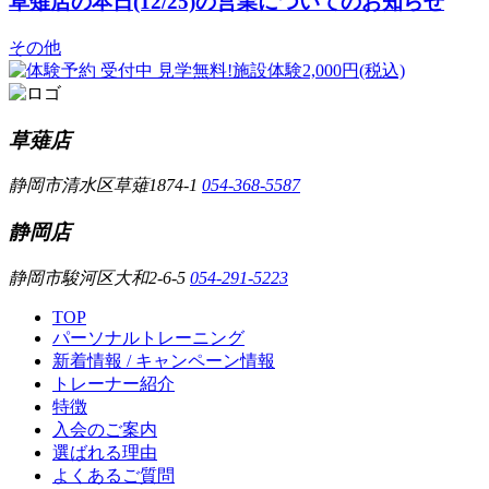
草薙店の本日(12/25)の営業についてのお知らせ
その他
草薙店
静岡市清水区草薙1874-1
054-368-5587
静岡店
静岡市駿河区大和2-6-5
054-291-5223
TOP
パーソナルトレーニング
新着情報 / キャンペーン情報
トレーナー紹介
特徴
入会のご案内
選ばれる理由
よくあるご質問