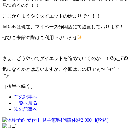
見つめるのだ！！
ここからようやくダイエットの始まりです！！
InBodyは現在、マイペース静岡店にて設置しております！
ぜひご来館の際はご利用下さいませ
さぁ、どうやってダイエットを進めていくのか！！ᕦ(ò_óˇ)ᕤ
気になるかとは思いますが、今回はこの辺でぇ〜╰(*´︶
`*)╯
［後半へ続く］
前の記事へ
一覧へ戻る
次の記事へ