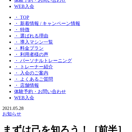
体験予約・お問い合わせ
WEB入会
・ TOP
・ 新着情報 / キャンペーン情報
・ 特徴
・ 選ばれる理由
・ 導入マシン一覧
・ 料金プラン
・ 利用者様の声
・ パーソナルトレーニング
・ トレーナー紹介
・ 入会のご案内
・ よくあるご質問
・ 店舗情報
体験予約・お問い合わせ
WEB入会
2021.05.28
お知らせ
まずは己を知ろう！［前半］